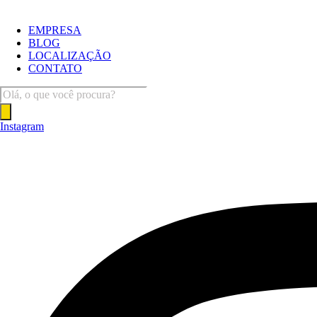
Ir
para
EMPRESA
o
BLOG
conteúdo
LOCALIZAÇÃO
CONTATO
Pesquisar
produtos
Instagram