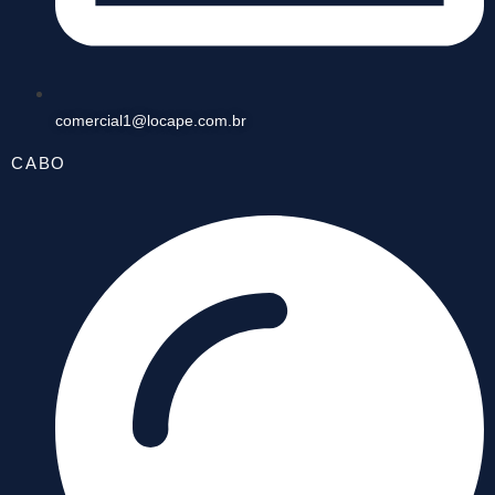
comercial1@locape.com.br
CABO