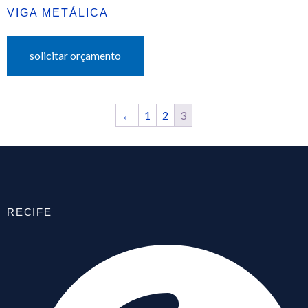
VIGA METÁLICA
solicitar orçamento
←
1
2
3
RECIFE