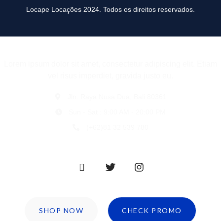
Locape Locações 2024. Todos os direitos reservados.
Lorem ipsum dolor sit amet, consectetur adipiscing elit. Etiam
vel risus imperdiet, gravida justo eu.
Jln. Raya Nusa Dua, Bali 80361
Sun - Sat : 9:00 AM - 20:00 PM
(+62)81 32 539 780
SHOP NOW
CHECK PROMO