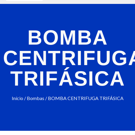
Cortes e Perfuração
Ferramentas Elétricas
Geradores e Torres
Martelos Demolidores
Máquinas Pesadas
Equipamentos Diversos
BOMBA
CENTRIFUG
TRIFÁSICA
Início
/
Bombas
/ BOMBA CENTRIFUGA TRIFÁSICA