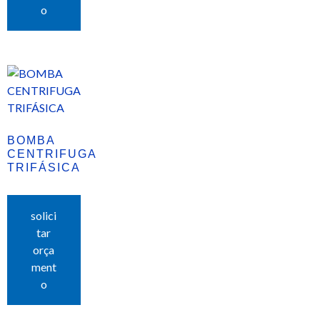
o
BOMBA
CENTRIFUGA
TRIFÁSICA
solici
tar
orça
ment
o