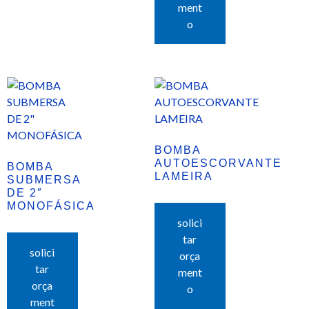
ment
o
BOMBA
AUTOESCORVANTE
BOMBA
LAMEIRA
SUBMERSA
DE 2″
MONOFÁSICA
solici
tar
solici
orça
tar
ment
orça
o
ment