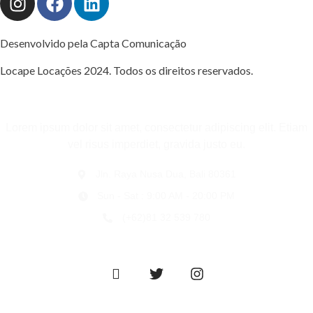
Desenvolvido pela Capta Comunicação
Locape Locações 2024. Todos os direitos reservados.
Lorem ipsum dolor sit amet, consectetur adipiscing elit. Etiam
vel risus imperdiet, gravida justo eu.
Jln. Raya Nusa Dua, Bali 80361
Sun - Sat : 9:00 AM - 20:00 PM
(+62)81 32 539 780